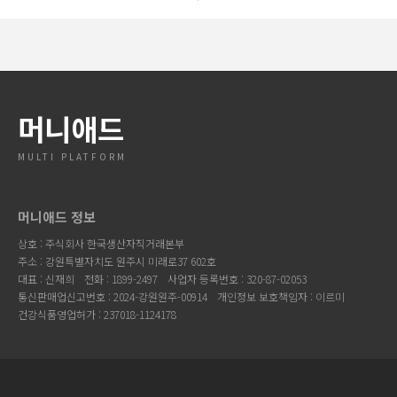
머니애드
MULTI PLATFORM
머니애드 정보
상호 : 주식회사 한국생산자직거래본부
주소 : 강원특별자치도 원주시 미래로37 602호
대표 : 신재희
전화 : 1899-2497
사업자 등록번호 : 320-87-02053
통신판매업신고번호 : 2024-강원원주-00914
개인정보 보호책임자 : 이르미
건강식품영업허가 : 237018-1124178