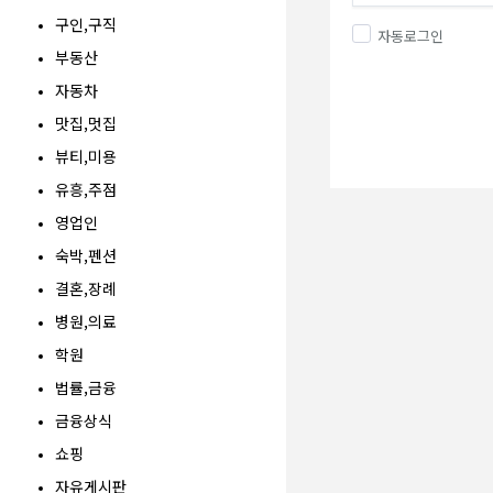
구인,구직
자동로그인
부동산
자동차
맛집,멋집
뷰티,미용
유흥,주점
영업인
숙박,펜션
결혼,장례
병원,의료
학원
법률,금융
금융상식
쇼핑
자유게시판