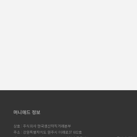
머니애드 정보
상호 : 주식회사 한국생산자직거래본부
주소 : 강원특별자치도 원주시 미래로37 602호