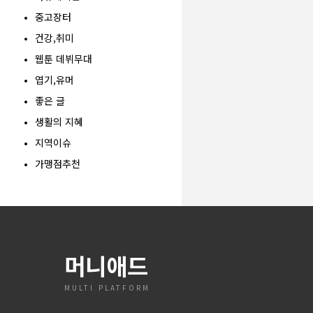
중고장터
건강,취미
웹툰 데뷔무대
엽기,유머
좋은 글
생활의 지혜
지역이슈
가맹점추천
머니애드
MULTI PLATFORM