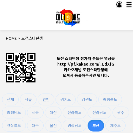
HOME > 도전스타탄생
도전 스타탄생 참가자 분들은 영상을
http://pf.kakao.com/_LdXfG
카카오채널 도전스타탄생에
오셔서 등록해주시면 됩니다.
전체
서울
인천
경기도
강원도
충청북도
충청남도
세종
대전
전라북도
전라남도
광주
경상북도
대구
울산
경상남도
부산
제주도